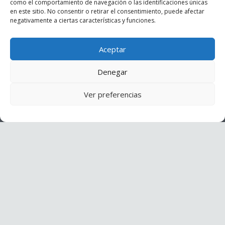
como el comportamiento de navegación o las identificaciones únicas
en este sitio. No consentir o retirar el consentimiento, puede afectar
negativamente a ciertas características y funciones.
Aceptar
Denegar
Ver preferencias
DISCOVER OUR WINTER OFFERS
keyboard_arrow_up