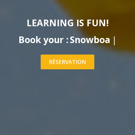
LEARNING IS FUN!
Book your :
Ski touring le
|
RÉSERVATION