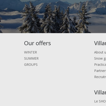
Our offers
Vill
WINTER
About 
SUMMER
Snow g
GROUPS
Practic
Partner
Recruit
Vill
Le SHO