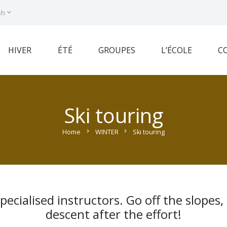
sh
HIVER
ÉTÉ
GROUPES
L’ÉCOLE
C
Ski touring
Home
chevron_right
WINTER
chevron_right
Ski touring
pecialised instructors. Go off the slopes,
descent after the effort!