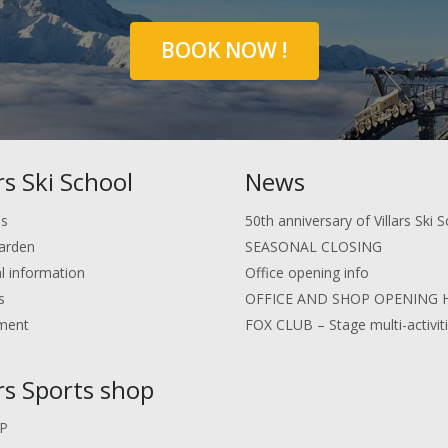
BOOK NOW !
ars Ski School
News
us
50th anniversary of Villars Ski S
arden
SEASONAL CLOSING
al information
Office opening info
s
OFFICE AND SHOP OPENING 
ment
FOX CLUB – Stage multi-activit
ars Sports shop
P