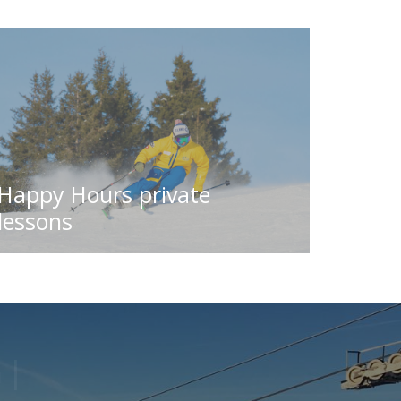
Happy Hours private
lessons
n
|