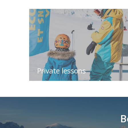
Private lessons
B