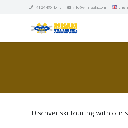
+41 24 495 45 45
info@villarsski.com
Engli
Discover ski touring with our s